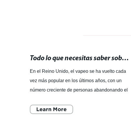
Kits de vapeo: Encuentra los mejores sets para vaporizar en una sola tienda.
Todo lo que necesitas saber sobre vapear en el Reino Unido: guía completa
nda
En el Reino Unido, el vapeo se ha vuelto cada
vez más popular en los últimos años, con un
a que
número creciente de personas abandonando el
tabaco tradicional a favor de los cigarrillos
electrónicos. C
Learn More