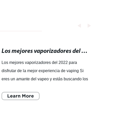
de moda Dispositivos para Reino Unido
Los mejores vaporizadores del 2022 para disfrutar de la mejor experiencia de vaping
Los mejores vaporizadores del 2022 para
El Ni
disfrutar de la mejor experiencia de vaping Si
encue
eres un amante del vapeo y estás buscando los
elect
mejores dispositivos para disfrutar de una
debid
experiencia de vaping
Learn More
Según
L