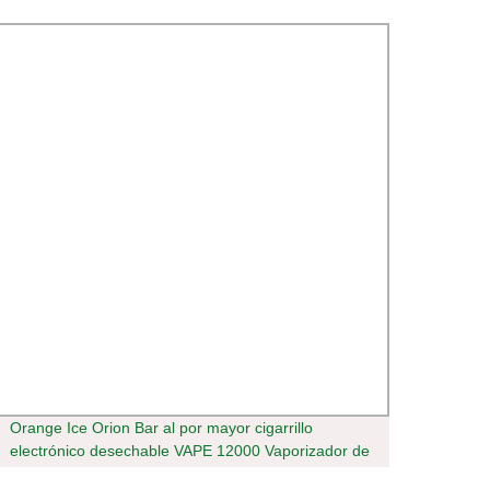
Orange Ice Orion Bar al por mayor cigarrillo
Vapori
electrónico desechable VAPE 12000 Vaporizador de
Pod C
jugo VAPE con pantalla LCD Vaporizador de diseño
popul