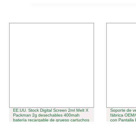
Soporte de venta directa en caliente de
2-4cm Mayore
fábrica OEM/ODM batería de 510 hilos
lavado para 
con Pantalla batería de vaporización de
Relleno
alto nivel