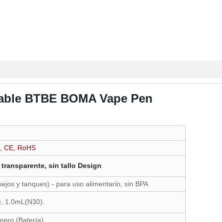
chable BTBE BOMA Vape Pen
5, CE, RoHS
 transparente, sin tallo Design
jos y tanques) - para uso alimentario, sin BPA
), 1.0mL(N30).
ero (Batería).