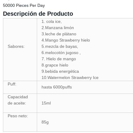
50000 Pieces Per Day
Descripción de Producto
1. cola ice,
2.Manzana limón
3.leche de plátano
4.Mango Strawberry hiel
Sabores:
5.mezcla de ba
6.melocotón jugoso
7. Hielo de mang
8.grapce hielo
9.bebida energé
10.Watermelon Strawberry Ice
Puff:
hasta 6000puffs
Capacidad
de aceite:
15ml
Peso neto:
85g