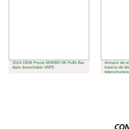
Armario de exterior personalizable con
Wapor PRO 20
batería de litio 48V900ah para
ajustable VA
telecomunicaciones Copia de seguridad
desechable 
CON