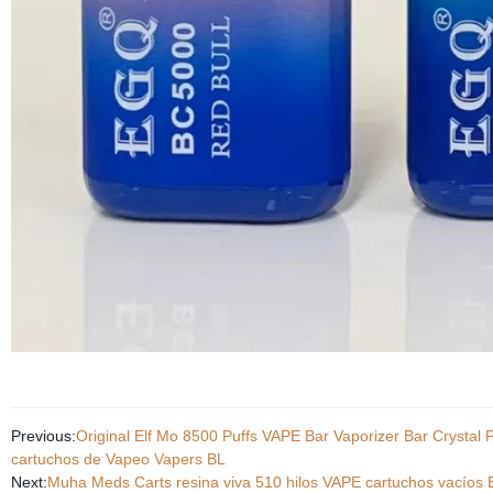
Previous:
Original Elf Mo 8500 Puffs VAPE Bar Vaporizer Bar Crystal
cartuchos de Vapeo Vapers BL
Next:
Muha Meds Carts resina viva 510 hilos VAPE cartuchos vacíos