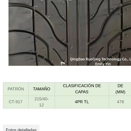
CLASIFICACIÓN DE
DE
PATRÓN
TAMAÑO
CAPAS
(MM)
215/40-
CT-917
4PR TL
478
12
Fotos detalladas