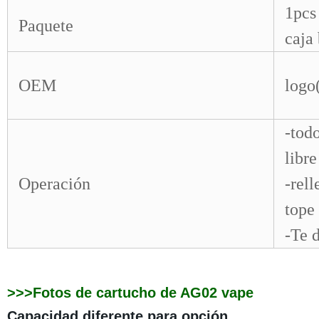
1pcs
Paquete
caja
OEM
logo(
-todo
libre
Operación
-rel
tope
-Te 
>>>Fotos de cartucho de AG02 vape
Capacidad diferente para opción