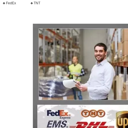
♣ FedEx ♣ TNT