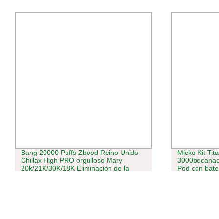
Bang 20000 Puffs Zbood Reino Unido
Micko Kit Tit
Chillax High PRO orgulloso Mary
3000bocanad
20k/21K/30K/18K Eliminación de la
Pod con bate
Vappe Vapes Bang 20000 Puff VAPE
fumar Vaping
desechable