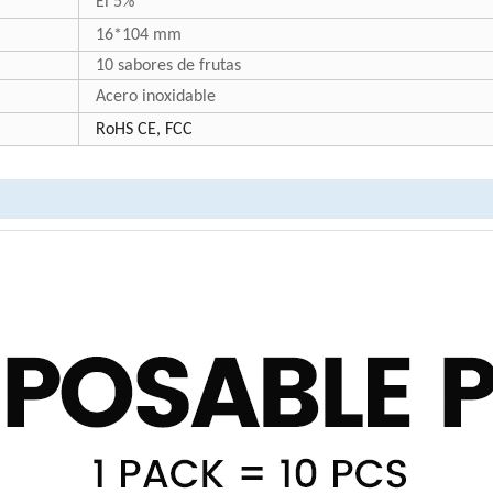
El 5%
16*104 mm
10 sabores de frutas
Acero inoxidable
RoHS CE, FCC