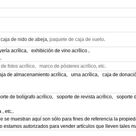
 caja de nido de abeja,
paquete de caja de vuelo
.
ería acrílica,
exhibición de vino acrílico ,
c.
e fotos acrílico
,
marco de pósteres acrílico, etc.
ja de almacenamiento acrílica
,
urna acrílica,
caja de donaci
rte de bolígrafo acrílico
,
soporte de revista acrílico,
soporte 
 , etc..
e se muestran aquí son sólo para fines de referencia la propie
no estamos autorizados para vender artículos que lleven tales 