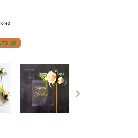
olored
 TO US