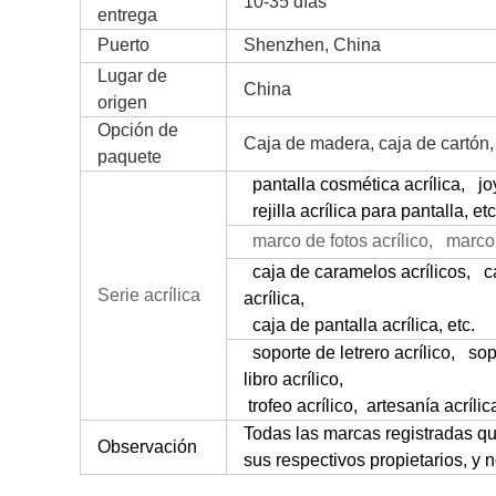
10-35 días
entrega
Puerto
Shenzhen, China
Lugar de
China
origen
Opción de
Caja de madera, caja de cartón,
paquete
pantalla cosmética acrílica
,
joy
rejilla acrílica para pantalla, et
marco de fotos acrílico
,
marco d
caja de caramelos acrílicos
,
ca
Serie acrílica
acrílica,
caja de pantalla acrílica, etc.
soporte de letrero acrílico
,
sopo
libro acrílico,
trofeo acrílico, artesanía acrílica
Todas las marcas registradas qu
Observación
sus respectivos propietarios, y 