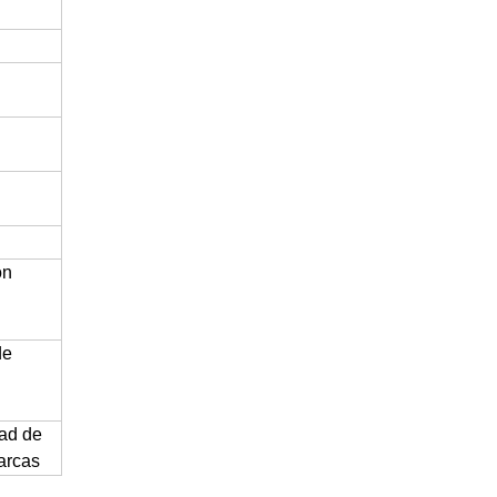
ón
de
dad de
marcas