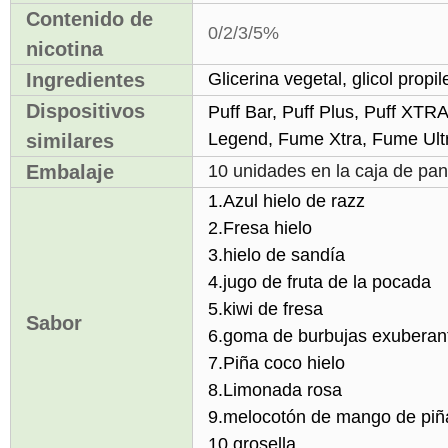
Contenido de
0/2/3/5%
nicotina
Ingredientes
Glicerina vegetal, glicol propil
Dispositivos
Puff Bar, Puff Plus, Puff XTR
Legend, Fume Xtra, Fume Ultr
similares
Embalaje
10 unidades en la caja de pant
1.Azul hielo de razz
2.Fresa hielo
3.hielo de sandía
4.jugo de fruta de la pocada
5.kiwi de fresa
Sabor
6.goma de burbujas exuberan
7.Piña coco hielo
8.Limonada rosa
9.melocotón de mango de piñ
10.grosella