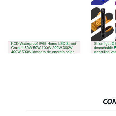
KCD Waterproof IP65 Home LED Street
Shion Iget O
Garden 30W 50W 100W 200W 300W
desechable E
400W 500W lámpara de energía solar
cigarrillos Va
para exteriores Luz de foco 170lm/W
Luz solar de inundación LED
CON