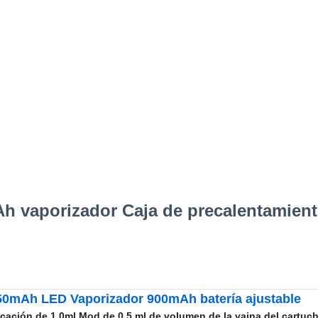
vaporizador Caja de precalentamiento 
650mAh LED Vaporizador 900mAh batería ajustable
icación de 1.0ml Mod de 0,5 ml de volumen de la vaina del cartuch