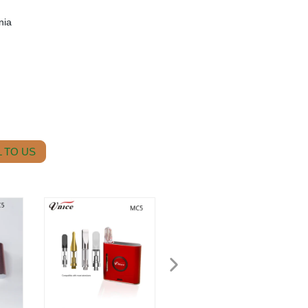
nia
 TO US