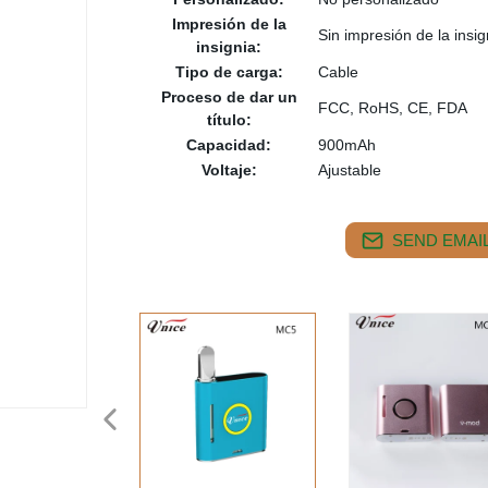
Impresión de la
Sin impresión de la insig
insignia:
Tipo de carga:
Cable
Proceso de dar un
FCC, RoHS, CE, FDA
título:
Capacidad:
900mAh
Voltaje:
Ajustable
SEND EMAIL