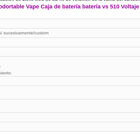
dortable Vape Caja de batería batería vs 510 Volta
así sucesivamente/custom
e
miento.