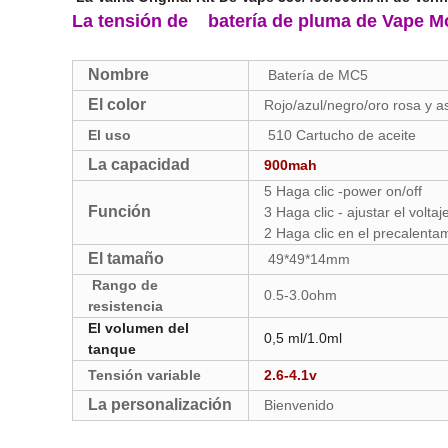
La tensión de
batería de pluma de Vape
Mo
Nombre
Batería de MC5
El color
Rojo/azul/negro/oro rosa y 
El uso
510 Cartucho de aceite
La capacidad
900mah
5 Haga clic -power on/off
Función
3 Haga clic - ajustar el voltaj
2 Haga clic en el precalenta
El tamaño
49*49*14mm
Rango de
0.5-3.0ohm
resistencia
El volumen del
0,5 ml/1.0ml
tanque
Tensión variable
2.6-4.1v
La personalización
Bienvenido