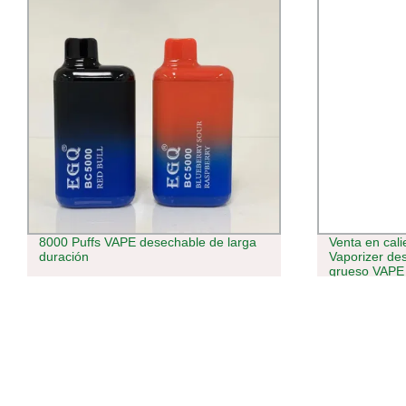
Venta en caliente en U. S. 0,5ml Tank
En el Reino U
Vaporizer desechable para aceite
venta al por 
grueso VAPE VAPE Vaporizador de la
3500 inhalac
luz vacía Anti-fugas Kit de Pen Pod
Vape Bar y el
vaporizador vapor deslavable
María Puff Ba