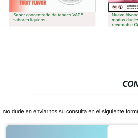
Nuevo Aivono AIM Magic 20000 Puffs
Feather Tear
modos duales 0% 2% 3% 5% nicotina
Outdoor Adve
recargable Comprar a granel VAPE
Espiga
desechable al por mayor con Sabores
personalizados
CON
No dude en enviarnos su consulta en el siguiente form