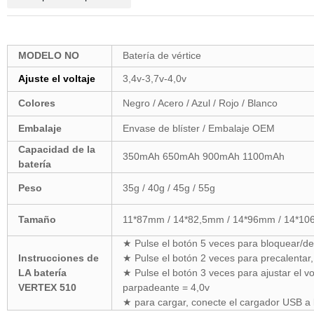
MODELO NO
Batería de vértice
Ajuste el voltaje
3,4v-3,7v-4,0v
Colores
Negro / Acero / Azul / Rojo / Blanco
Embalaje
Envase de blíster / Embalaje OEM
Capacidad de la
350mAh 650mAh 900mAh 1100mAh
batería
Peso
35g / 40g / 45g / 55g
Tamaño
11*87mm / 14*82,5mm / 14*96mm / 14*1
★ Pulse el botón 5 veces para bloquear/de
Instrucciones de
★ Pulse el botón 2 veces para precalentar
LA batería
★ Pulse el botón 3 veces para ajustar el vo
VERTEX 510
parpadeante = 4,0v
★ para cargar, conecte el cargador USB a l