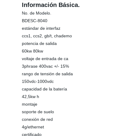
Información Básica.
No. de Modelo.
BDESC-8040
estándar de interfaz
ccs1, ccs2, gb/t, chademo
potencia de salida
60kw 80kw
voltaje de entrada de ca
3phrase 400vac +/- 15%
rango de tensión de salida
150vdc-1000vdc
capacidad de la batería
42,5kw h
montaje
soporte de suelo
conexión de red
4g/ethernet
certificado