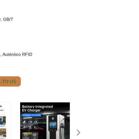
, GB/T
, Auténtico RFID
 TO US