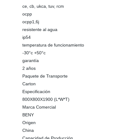
ce, cb, ukca, tuv, rcm
ocpp
ocpp1,6j
resistente al agua
ip54
temperatura de funcionamiento
-30°c +50°c
garantía
2 años
Paquete de Transporte
Carton
Especificación
800X800X1900 (L*W*T)
Marca Comercial
BENY
Origen
China
Capacidad de Producción