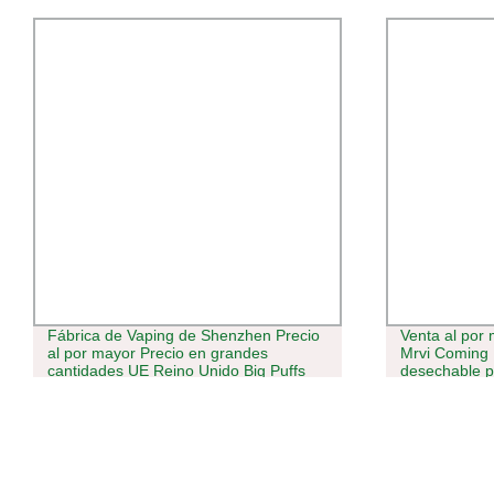
Fábrica de Vaping de Shenzhen Precio
Venta al por 
al por mayor Precio en grandes
Mrvi Coming
cantidades UE Reino Unido Big Puffs
desechable 
10000 20000 Ecig
disponible v
Vaporizador 