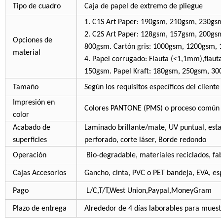
Tipo de cuadro
Caja de papel de extremo de pliegue
1. C1S Art Paper: 190gsm, 210gsm, 230g
2. C2S Art Paper: 128gsm, 157gsm, 200g
Opciones de
800gsm. Cartón gris: 1000gsm, 1200gsm,
material
4. Papel corrugado: Flauta (<1,1mm),flau
150gsm. Papel Kraft: 180gsm, 250gsm, 3
Tamaño
Según los requisitos específicos del cliente
Impresión en
Colores PANTONE (PMS) o proceso común 
color
Acabado de
Laminado brillante/mate, UV puntual, esta
superficies
perforado, corte láser, Borde redondo
Operación
Bio-degradable, materiales reciclados, f
Cajas Accesorios
Gancho, cinta, PVC o PET bandeja, EVA, esp
Pago
L/C,T/T,West Union,Paypal,MoneyGram
Plazo de entrega
Alrededor de 4 días laborables para muest