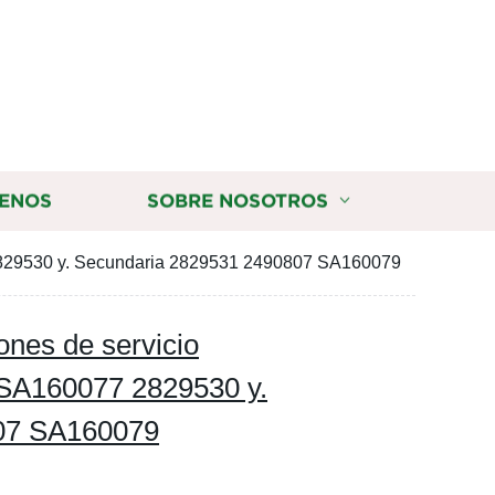
ENOS
SOBRE NOSOTROS
 2829530 y. Secundaria 2829531 2490807 SA160079
ones de servicio
SA160077 2829530 y.
07 SA160079