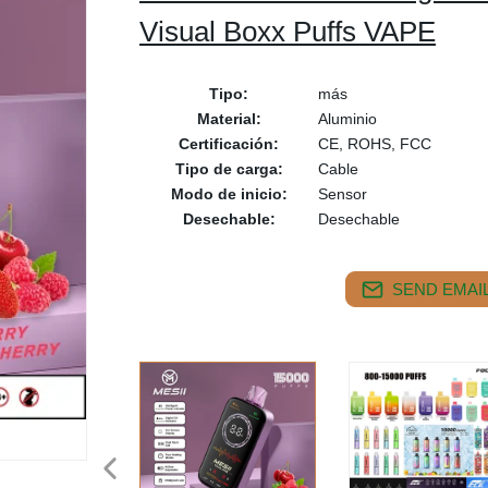
Visual Boxx Puffs VAPE
Tipo:
más
Material:
Aluminio
Certificación:
CE, ROHS, FCC
Tipo de carga:
Cable
Modo de inicio:
Sensor
Desechable:
Desechable
SEND EMAIL