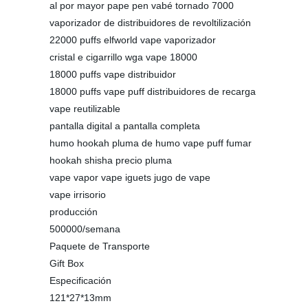
al por mayor pape pen vabé tornado 7000
vaporizador de distribuidores de revoltilización
22000 puffs elfworld vape vaporizador
cristal e cigarrillo wga vape 18000
18000 puffs vape distribuidor
18000 puffs vape puff distribuidores de recarga
vape reutilizable
pantalla digital a pantalla completa
humo hookah pluma de humo vape puff fumar
hookah shisha precio pluma
vape vapor vape iguets jugo de vape
vape irrisorio
producción
500000/semana
Paquete de Transporte
Gift Box
Especificación
121*27*13mm