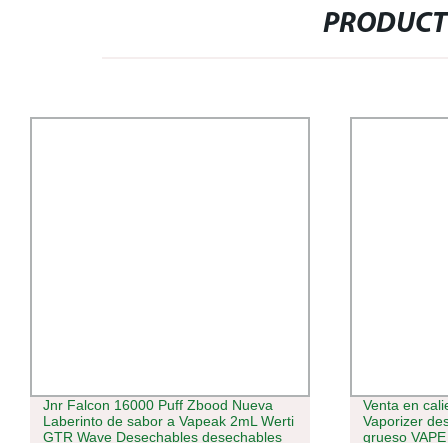
PRODUCT
Venta en caliente en U. S. 0,5ml Tank
EE.UU. 
i
Vaporizer desechable para aceite
Puffs p
grueso VAPE VAPE Vaporizador de la
2ml lápiz