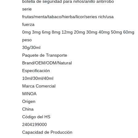
botella de seguridad para niños/anillo antirrobo
serie
frutas/menta/tabaco/hierba/licor/series rich/usa
fuerza
0mg 3mg 6mg 8mg 12mg 20mg 30mg 40mg 50mg 60mg
peso
30g/30ml
Paquete de Transporte
Brand/OEM/ODM/Natural
Especificación
10ml/30ml/40ml
Marca Comercial
MINOA
Origen
China
Código del HS
2404199000
Capacidad de Producción