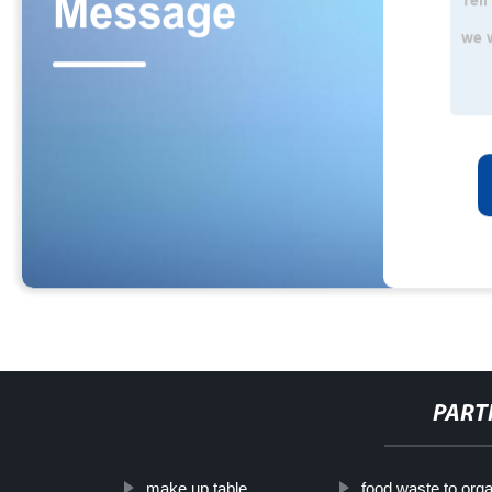
PART
make up table
food waste to orga