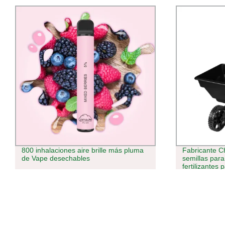
Fabricante China Mini esparcidor de
Elf Box E cig
semillas para césped o Productos
Puffs 28mL j
fertilizantes para césped / Jardín
batería recar
VAPE Shisha