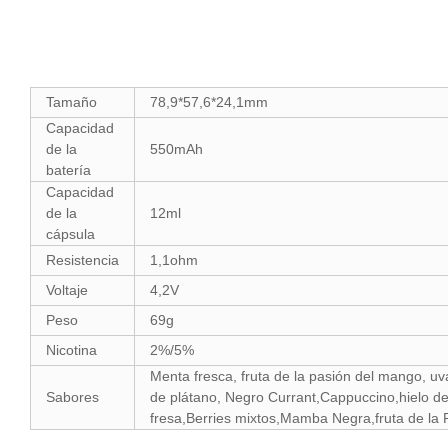
Tamaño
78,9*57,6*24,1mm
Capacidad
de la
550mAh
batería
Capacidad
de la
12ml
cápsula
Resistencia
1,1ohm
Voltaje
4,2V
Peso
69g
Nicotina
2%/5%
Menta fresca, fruta de la pasión del mango, u
Sabores
de plátano, Negro Currant,Cappuccino,hielo d
fresa,Berries mixtos,Mamba Negra,fruta de la