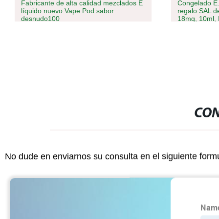
Congelado E. T Juego de caja de
Reino Unido
regalo SAL de nicotina E-Liquid, 5: 5,
Puff mayorist
18mg, 10ml, Fruit-Flavored E-Juice al
Esco Cigarril
por mayor, OEM&amp;ODM disponible
bares 2ml de 
mejor para regalo
desechables M
CON
No dude en enviarnos su consulta en el siguiente form