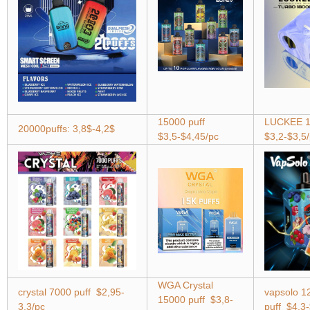
15000 puff
LUCKEE 1
20000puffs: 3,8$-4,2$
$3,5-$4,45/pc
$3,2-$3,5
WGA Crystal
crystal 7000 puff $2,95-
vapsolo 1
15000 puff $3,8-
3,3/pc
puff $4,3-