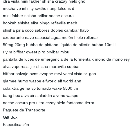
xtra vista mini fakher shisha crazay hielo gho
mecha vp infinity swithc nanp falcons d
mini fakher shisha brillar noche oscura
hookah shisha elka bingo refleville mech
shisha piña coco sabores dobles cambiar flavo
exuberante nave espacial agua melón hielo rellenar
50mg 20mg hubba de plátano líquido de nikotin bubba 10ml l
r y m biffbar qweet piro prvibar miou
pantalla de luces de emergencia de la tormenta x mono de mono rey 
atvs vaporessi jnr shisha maravilla supbar
biffbar salvaje ovns evappe mrvi vocal vista sr. goo
glamee humo waspe elfworld elf world ann
cola xtra gema vp tornado wake 5500 tm
bang box atvs airis aladdin aivono waspe
noche oscura pro ultra crzay hielo fantasma tierra
Paquete de Transporte
Gift Box
Especificación