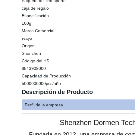
Paquete de Transporte
caja de regalo
Especificación
100g
Marca Comercial
¡vaya
Origen
Shenzhen
Código del HS
8543909000
Capacidad de Producción
5000000000pcs/año
Descripción de Producto
Perfil de la empresa
Shenzhen Dormen Technolo
Fundada en 2012, una empresa de comerci