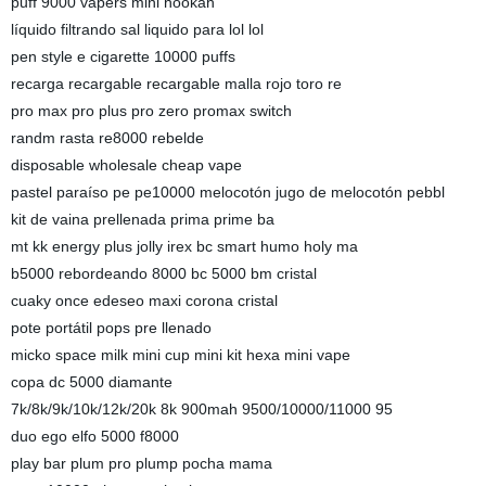
puff 9000 vapers mini hookah
líquido filtrando sal liquido para lol lol
pen style e cigarette 10000 puffs
recarga recargable recargable malla rojo toro re
pro max pro plus pro zero promax switch
randm rasta re8000 rebelde
disposable wholesale cheap vape
pastel paraíso pe pe10000 melocotón jugo de melocotón pebbl
kit de vaina prellenada prima prime ba
mt kk energy plus jolly irex bc smart humo holy ma
b5000 rebordeando 8000 bc 5000 bm cristal
cuaky once edeseo maxi corona cristal
pote portátil pops pre llenado
micko space milk mini cup mini kit hexa mini vape
copa dc 5000 diamante
7k/8k/9k/10k/12k/20k 8k 900mah 9500/10000/11000 95
duo ego elfo 5000 f8000
play bar plum pro plump pocha mama