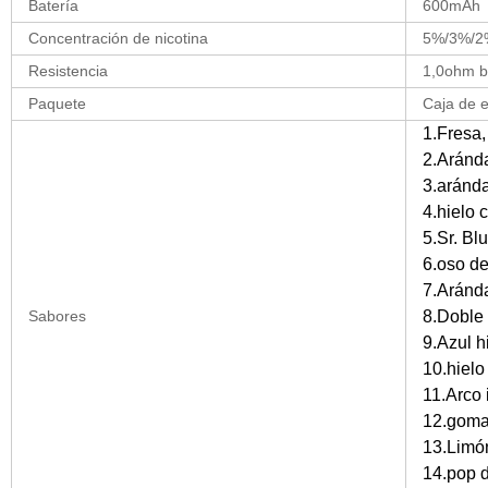
Batería
600mAh
Concentración de nicotina
5%/3%/2%
Resistencia
1,0ohm b
Paquete
Caja de e
1.Fresa
2.Aránd
3.aránd
4.hielo 
5.Sr. Bl
6.oso d
7.Aránd
Sabores
8.Doble
9.Azul h
10.hielo
11.Arco i
12.goma
13.Limó
14.pop d