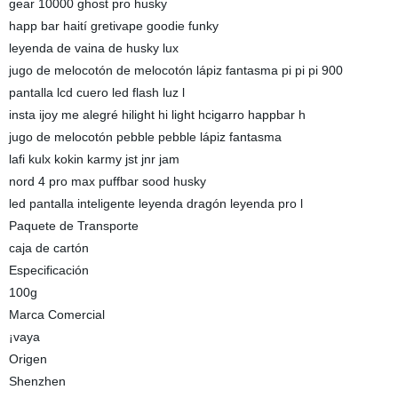
gear 10000 ghost pro husky
happ bar haití gretivape goodie funky
leyenda de vaina de husky lux
jugo de melocotón de melocotón lápiz fantasma pi pi pi 900
pantalla lcd cuero led flash luz l
insta ijoy me alegré hilight hi light hcigarro happbar h
jugo de melocotón pebble pebble lápiz fantasma
lafi kulx kokin karmy jst jnr jam
nord 4 pro max puffbar sood husky
led pantalla inteligente leyenda dragón leyenda pro l
Paquete de Transporte
caja de cartón
Especificación
100g
Marca Comercial
¡vaya
Origen
Shenzhen