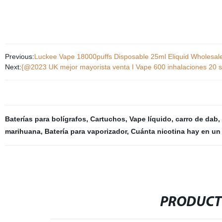
Previous:
Luckee Vape 18000puffs Disposable 25ml Eliquid Wholesal
Next:
{@2023 UK mejor mayorista venta I Vape 600 inhalaciones 20 s
Baterías para bolígrafos
,
Cartuchos
,
Vape líquido
,
carro de dab
,
marihuana
,
Batería para vaporizador
,
Cuánta nicotina hay en un c
PRODUCT