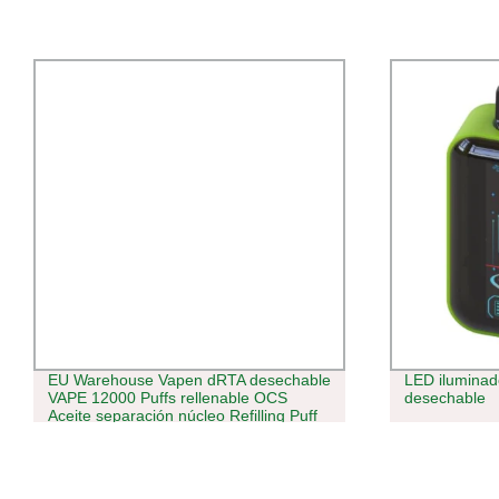
 desechable
LED iluminado Mostrar lápiz VAPE
le OCS
desechable
illing Puff
hisha Razz