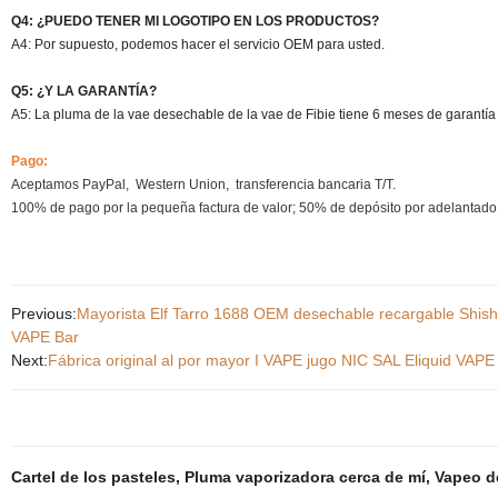
Q4: ¿PUEDO TENER MI LOGOTIPO EN LOS PRODUCTOS?
A4: Por supuesto, podemos hacer el servicio OEM para usted.
Q5: ¿Y LA GARANTÍA?
A5: La pluma de la vae desechable de la vae de Fibie tiene 6 meses de garantí
Pago:
Aceptamos PayPal,
Western Union,
transferencia bancaria T/T.
100% de pago por la pequeña factura de valor; 50% de depósito por adelantado y
Previous:
Mayorista Elf Tarro 1688 OEM desechable recargable Shish
VAPE Bar
Next:
Fábrica original al por mayor I VAPE jugo NIC SAL Eliquid VAPE
Cartel de los pasteles
,
Pluma vaporizadora cerca de mí
,
Vapeo d