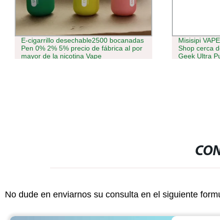
Misisipi VAPE Shop cerca de mí Smoke
Entrega rápid
Shop cerca de mí original Factory Bar
reciente Bou
Geek Ultra Pulse desechable VAPE Plus
600puff
15000 30000 Barra de descarga vacía
llena OEM ODM disponible
CON
No dude en enviarnos su consulta en el siguiente form