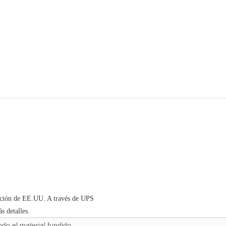
nación de EE.UU. A través de UPS
 detalles.
odo el material fundido