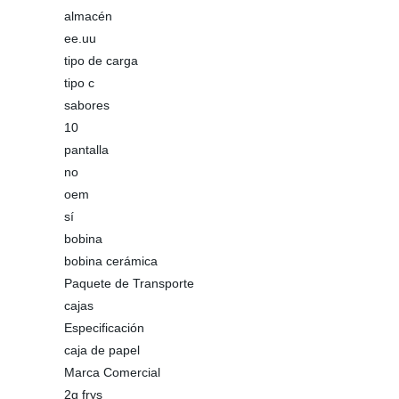
almacén
ee.uu
tipo de carga
tipo c
sabores
10
pantalla
no
oem
sí
bobina
bobina cerámica
Paquete de Transporte
cajas
Especificación
caja de papel
Marca Comercial
2g frys