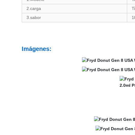
2.carga
T
3.sabor
1
Imágenes: