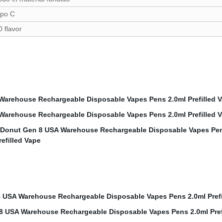
ipo C
0 flavor