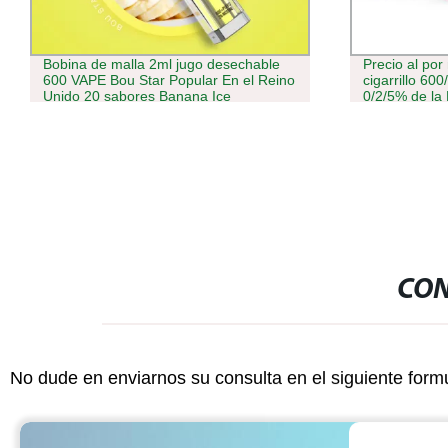
Precio al por mayor e desechable
Fabricante P
cigarrillo 600/1500/2000/4000/5000 Puff
montaje en p
0/2/5% de la Elf vaporizador Puff Bar
Cigarette V
Vanlt con ver
CON
No dude en enviarnos su consulta en el siguiente form