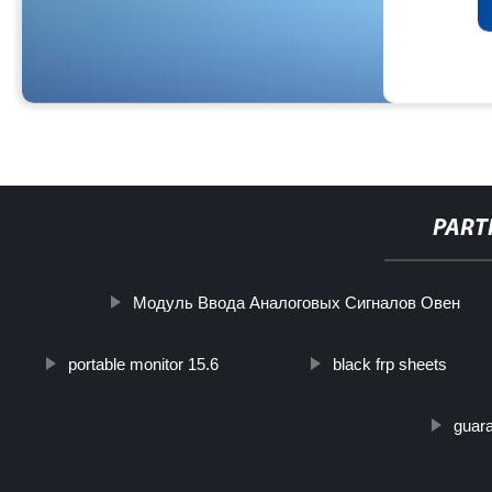
PART
Модуль Ввода Аналоговых Сигналов Овен
portable monitor 15.6
black frp sheets
guara