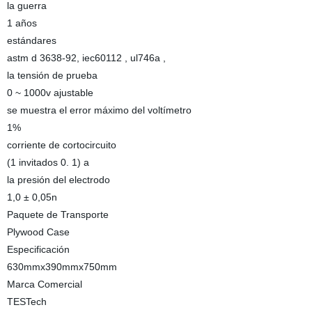
la guerra
1 años
estándares
astm d 3638-92, iec60112 , ul746a ,
la tensión de prueba
0 ~ 1000v ajustable
se muestra el error máximo del voltímetro
1%
corriente de cortocircuito
(1 invitados 0. 1) a
la presión del electrodo
1,0 ± 0,05n
Paquete de Transporte
Plywood Case
Especificación
630mmx390mmx750mm
Marca Comercial
TESTech