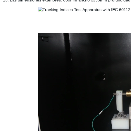
13. Las dimensiones exteriores: 630mm ancho x390mm profundidad