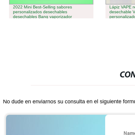
Lápiz VAPE recargable mayorista 14 ml
VAPE Veiik M
desechable VAPE Pen con Embalaje
Vaporizer ori
personalizado
mayoristas
CON
No dude en enviarnos su consulta en el siguiente form