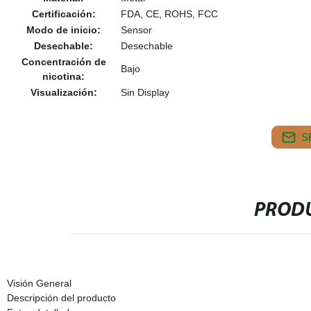
Certificación:
FDA, CE, ROHS, FCC
Modo de inicio:
Sensor
Desechable:
Desechable
Concentración de
Bajo
nicotina:
Visualización:
Sin Display
S
PRODU
Visión General
Descripción del producto