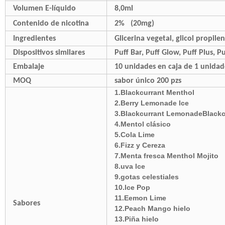
Volumen E-líquido
8,0ml
Contenido de nicotina
2%
(20mg)
Ingredientes
Glicerina vegetal, glicol propilen
Dispositivos similares
Puff Bar, Puff Glow, Puff Plus, 
Embalaje
10 unidades en caja de 1 unidad
MOQ
sabor único 200 pzs
1.Blackcurrant Menthol
2.Berry Lemonade lce
3.Blackcurrant LemonadeBlackc
4.Mentol clásico
5.Cola Lime
6.Fizz y Cereza
7.Menta fresca Menthol Mojito
8.uva lce
9.gotas celestiales
10.lce Pop
11.Eemon Lime
Sabores
12.Peach Mango hielo
13.Piña hielo