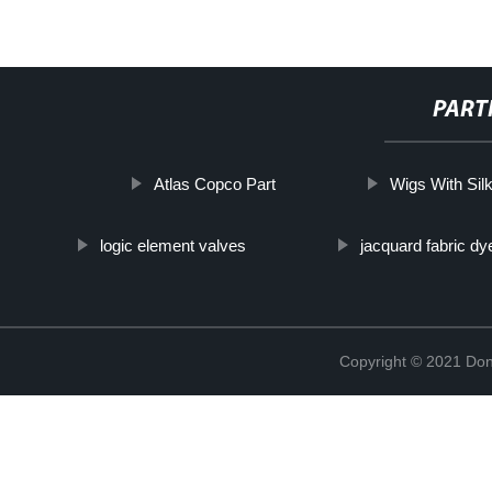
PART
Atlas Copco Part
Wigs With Sil
logic element valves
jacquard fabric dy
Copyright © 2021 Don