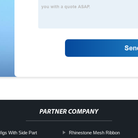
PARTNER COMPANY
igs With Side Part
Rhinestone Mesh Ribbon