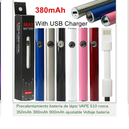
Precalentamiento batería de lápiz VAPE 510 rosca
350mAh 380mAh 900mAh ajustable Voltaje batería
máx. VV Ecig E botón de precalentamiento del
cigarrillo batería Con cable USB de caja de embalaje