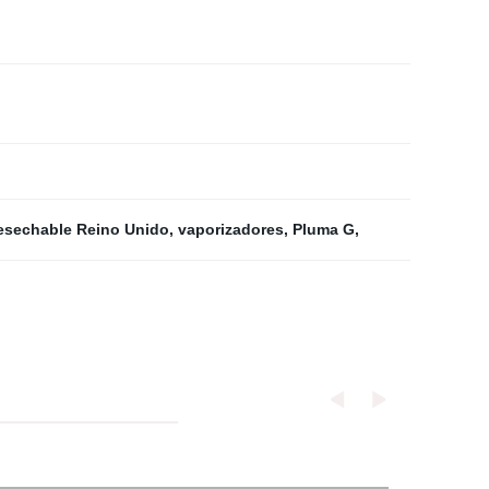
esechable Reino Unido
,
vaporizadores
,
Pluma G
,