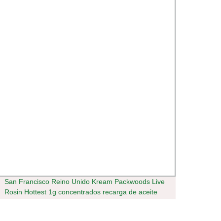
San Francisco Reino Unido Kream Packwoods Live
Custo
Rosin Hottest 1g concentrados recarga de aceite
Filled
Vapes desechables. 5ml lápiz desechable Ruby
Eliqui
Empty Pod VAPE para lápiz de vaporización