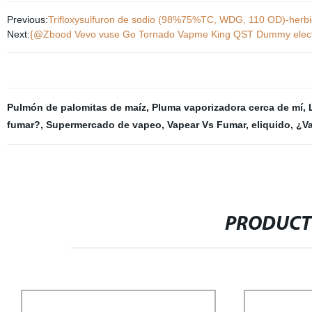
Previous:
Trifloxysulfuron de sodio (98%75%TC, WDG, 110 OD)-herbi
Next:
{@Zbood Vevo vuse Go Tornado Vapme King QST Dummy electró
Pulmón de palomitas de maíz
,
Pluma vaporizadora cerca de mí
,
fumar?
,
Supermercado de vapeo
,
Vapear Vs Fumar
,
eliquido
,
¿Va
PRODUCT