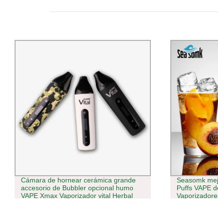
Seasomk mejores sabores VAPE 4000
2022 Nextvap
Puffs VAPE desechable entrega rápida
más pequeño 
Vaporizadores al por mayor
espesor Acei
uso para disp