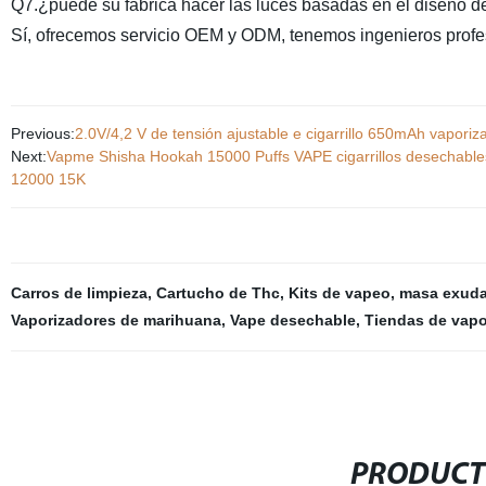
Q7.¿puede su fábrica hacer las luces basadas en el diseño de
Sí, ofrecemos servicio OEM y ODM, tenemos ingenieros profe
Previous:
2.0V/4,2 V de tensión ajustable e cigarrillo 650mAh vaporiz
Next:
Vapme Shisha Hookah 15000 Puffs VAPE cigarrillos desechabl
12000 15K
Carros de limpieza
,
Cartucho de Thc
,
Kits de vapeo
,
masa exud
Vaporizadores de marihuana
,
Vape desechable
,
Tiendas de vapo
PRODUCT