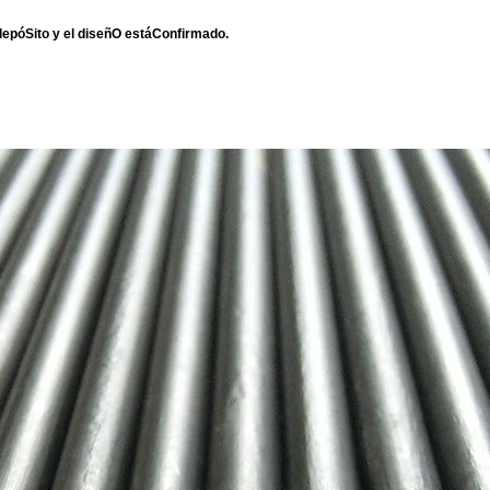
depóSito y el diseñO estáConfirmado.