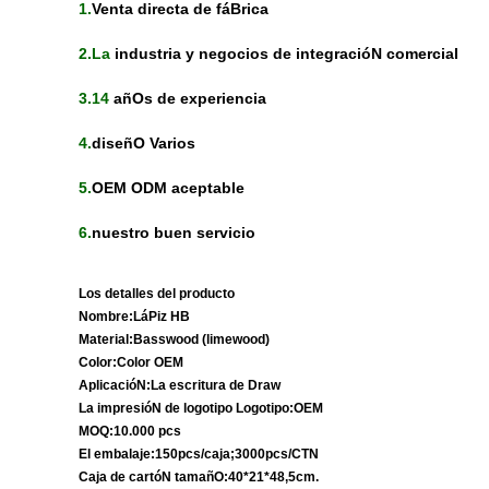
1.
Venta directa de fáBrica
2.La
industria y negocios de integracióN comercial
3.14
añOs de experiencia
4.
diseñO Varios
5.
OEM ODM aceptable
6.
nuestro buen servicio
Los detalles del producto
Nombre:LáPiz HB
Material:Basswood (limewood)
Color:Color OEM
AplicacióN:La escritura de Draw
La impresióN de logotipo Logotipo:OEM
MOQ:10.000 pcs
El embalaje:150pcs/caja;3000pcs/CTN
Caja de cartóN tamañO:40*21*48,5cm.