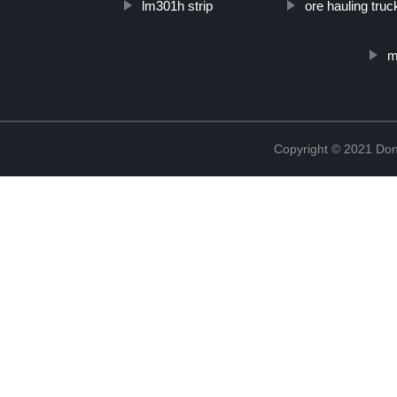
lm301h strip
ore hauling truc
m
Copyright © 2021 Don