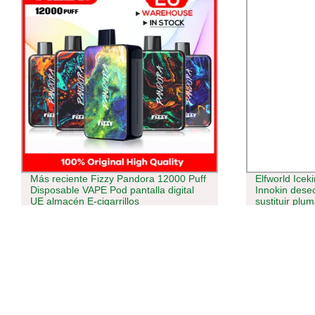
Más reciente Fizzy Pandora 12000 Puff
Elfworld Icek
Disposable VAPE Pod pantalla digital
Innokin dese
UE almacén E-cigarrillos
sustituir pl
desechables 
Bar0%2%5% 
Bar UE