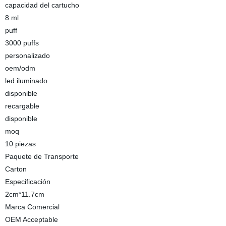
capacidad del cartucho
8 ml
puff
3000 puffs
personalizado
oem/odm
led iluminado
disponible
recargable
disponible
moq
10 piezas
Paquete de Transporte
Carton
Especificación
2cm*11.7cm
Marca Comercial
OEM Acceptable