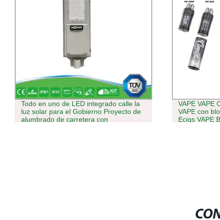
VAPE VAPE OEM/ODM desechable
Precio de fáb
VAPE con bloqueo infantil 7000 Puffs
Cigarette el
Ecigs VAPE Bar 16 ml Fruit Flavors Pod
con 6000 Ma
cartucho VAPE desechable
CON