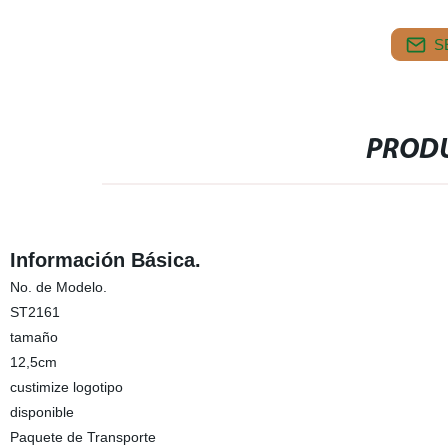
S
PRODU
Información Básica.
No. de Modelo.
ST2161
tamaño
12,5cm
custimize logotipo
disponible
Paquete de Transporte