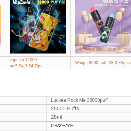
vapsolo 12000
Waspe 8000 puff $3-3,3$/pcs
puff $4,3-$4,7/pc
Luckee Rock Me 25000puff
25000 Puffs
28ml
0%/2%/5%