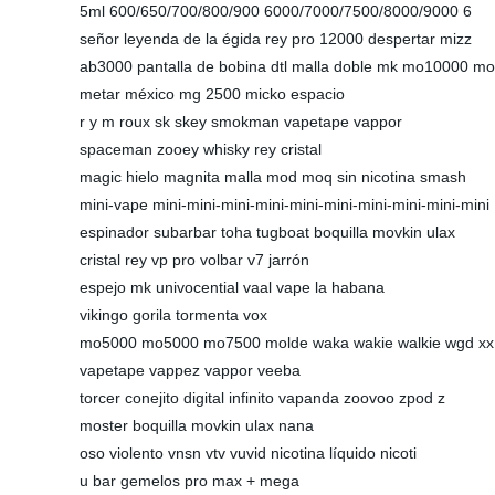
5ml 600/650/700/800/900 6000/7000/7500/8000/9000 6
señor leyenda de la égida rey pro 12000 despertar mizz
ab3000 pantalla de bobina dtl malla doble mk mo10000 m
metar méxico mg 2500 micko espacio
r y m roux sk skey smokman vapetape vappor
spaceman zooey whisky rey cristal
magic hielo magnita malla mod moq sin nicotina smash
mini-vape mini-mini-mini-mini-mini-mini-mini-mini-mini-mini
espinador subarbar toha tugboat boquilla movkin ulax
cristal rey vp pro volbar v7 jarrón
espejo mk univocential vaal vape la habana
vikingo gorila tormenta vox
mo5000 mo5000 mo7500 molde waka wakie walkie wgd xx
vapetape vappez vappor veeba
torcer conejito digital infinito vapanda zoovoo zpod z
moster boquilla movkin ulax nana
oso violento vnsn vtv vuvid nicotina líquido nicoti
u bar gemelos pro max + mega