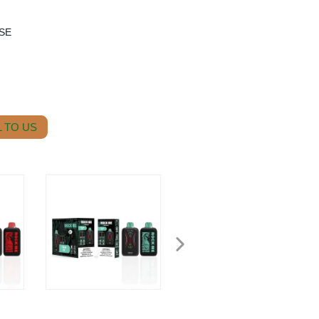
PSE
 TO US