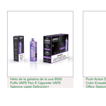
Push Action Erasable Gel Pen Multi-
Envío rápido
Color Erasable Bullet Tip agua Pen
VAPE Elf 600
Office Stationery Tipo de prensa
TPD CE RoH
térmico borrable