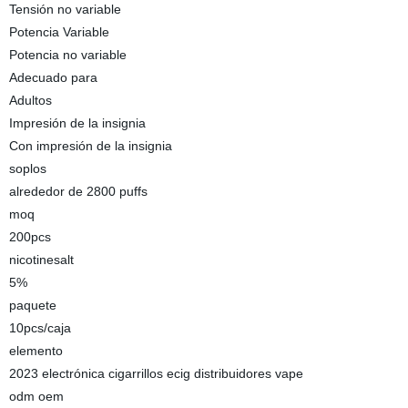
Tensión no variable
Potencia Variable
Potencia no variable
Adecuado para
Adultos
Impresión de la insignia
Con impresión de la insignia
soplos
alrededor de 2800 puffs
moq
200pcs
nicotinesalt
5%
paquete
10pcs/caja
elemento
2023 electrónica cigarrillos ecig distribuidores vape
odm oem