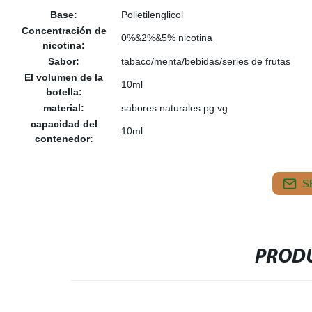
Base:
Polietilenglicol
Concentración de
0%&2%&5% nicotina
nicotina:
Sabor:
tabaco/menta/bebidas/series de frutas
El volumen de la
10ml
botella:
material:
sabores naturales pg vg
capacidad del
10ml
contenedor:
S
PRODU