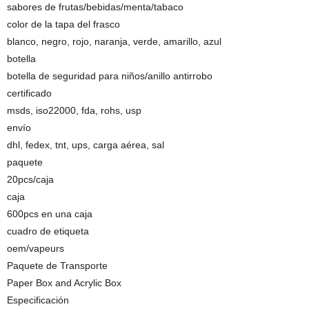
sabores de frutas/bebidas/menta/tabaco
color de la tapa del frasco
blanco, negro, rojo, naranja, verde, amarillo, azul
botella
botella de seguridad para niños/anillo antirrobo
certificado
msds, iso22000, fda, rohs, usp
envío
dhl, fedex, tnt, ups, carga aérea, sal
paquete
20pcs/caja
caja
600pcs en una caja
cuadro de etiqueta
oem/vapeurs
Paquete de Transporte
Paper Box and Acrylic Box
Especificación