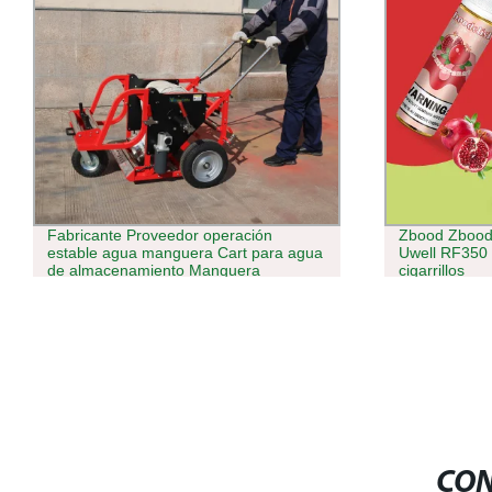
Zbood Zboodelish 60ml OEM mejor
Popular OEM 
Uwell RF350 Cartoon Hqds Líquido de
Cola Pod E-J
cigarrillos
Taste TPD MH
plástico VAPE
3mg 6mg 20m
CON