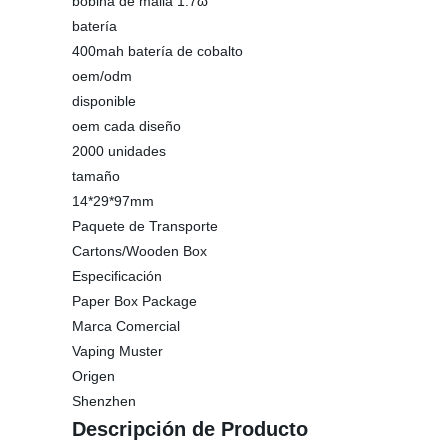
bobina de malla 1.7ω
batería
400mah batería de cobalto
oem/odm
disponible
oem cada diseño
2000 unidades
tamaño
14*29*97mm
Paquete de Transporte
Cartons/Wooden Box
Especificación
Paper Box Package
Marca Comercial
Vaping Muster
Origen
Shenzhen
Descripción de Producto