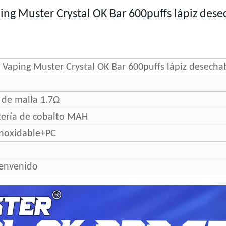
ng Muster Crystal OK Bar 600puffs
lápiz dese
 Vaping Muster Crystal OK Bar 600puffs lápiz desecha
 de malla 1.7Ω
tería de cobalto MAH
inoxidable+PC
envenido