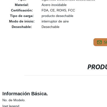
Material:
Acero inoxidable
Certificación:
FDA, CE, ROHS, FCC
Tipo de carga:
producto desechable
Modo de inicio:
interruptor de aire
Desechable:
Desechable
S
PRODU
Información Básica.
No. de Modelo.
Iget legend