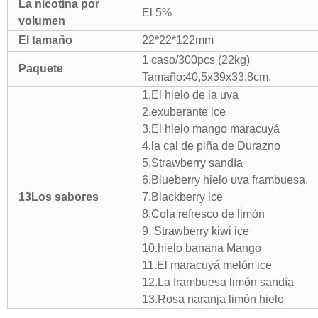
La nicotina por
El 5%
volumen
El tamaño
22*22*122mm
1 caso/300pcs (22kg)
Paquete
Tamaño:40,5x39x33.8cm.
1.El hielo de la uva
2.exuberante ice
3.El hielo mango maracuyá
4.la cal de piña de Durazno
5.Strawberry sandía
6.Blueberry hielo uva frambuesa.
13Los sabores
7.Blackberry ice
8.Cola refresco de limón
9. Strawberry kiwi ice
10.hielo banana Mango
11.El maracuyá melón ice
12.La frambuesa limón sandía
13.Rosa naranja limón hielo