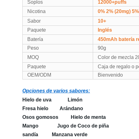
Soplos
12000+puffs
Nicotina
0% 2% (20mg) 5% 
Sabor
10+
Paquete
Inglés
Batería
450mAh
batería 
Peso
90g
MOQ
Color de mezcla 2
Paquete
Caja de regalo o 
OEM/ODM
Bienvenido
Opciones de varios sabores:
Hielo de uva Limón
Fresa hielo Arándano
Osos gomosos Hielo de menta
Mango Jugo de Coco de piña
sandía Manzana verde