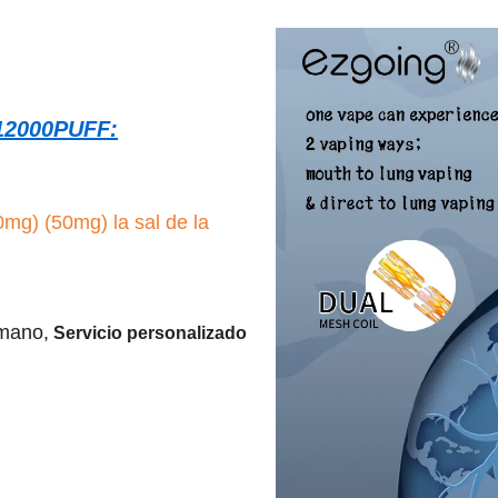
 12000PUFF:
0mg) (50mg) la sal de la
 mano,
Servicio personalizado