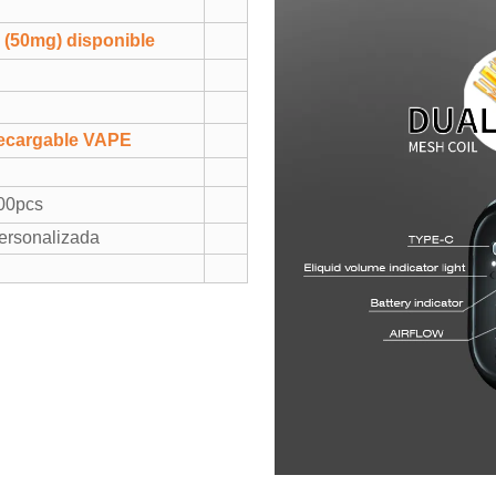
(50mg) disponible
recargable VAPE
00pcs
personalizada