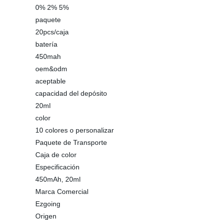
0% 2% 5%
paquete
20pcs/caja
batería
450mah
oem&odm
aceptable
capacidad del depósito
20ml
color
10 colores o personalizar
Paquete de Transporte
Caja de color
Especificación
450mAh, 20ml
Marca Comercial
Ezgoing
Origen