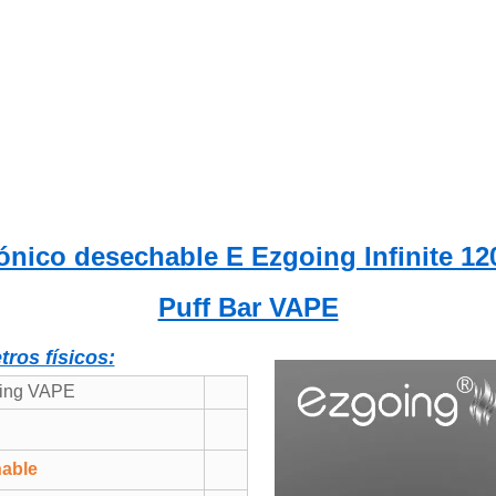
rónico desechable E Ezgoing Infinite 1
Puff Bar VAPE
ros físicos:
oing VAPE
hable