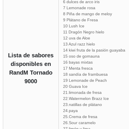
6 dulces de arco iris
7 Lemonade rosa
8 Piña de mango de meloy
9 Plátano de Fresa
10 Lush Ice
11 Dragón Negro hielo
12 uva de Aloe
13 Azul razz hielo
14 kiwi fruta de la pasión guayaba
Lista de sabores
15 oso de gomauna
16 bayas mixtas
disponibles en
17 Menta fresca
RandM Tornado
18 sandía de frambuesa
9000
19 Lemonade de Peach
20 Guava Ice
21.limonada de fresa
22.Watermelon Brazz Ice
23.natillas de plátano
24.paya
25.Crema de fresa
26.Sour caramelo
27.limón y lima