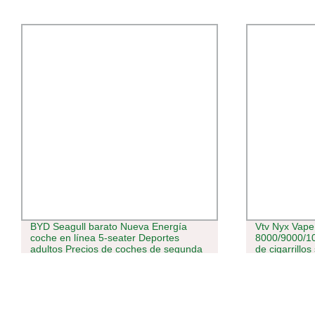
Vtv Nyx Vape desechables
2024 al por m
8000/9000/10000 bocanadas de humo
Cigarette elé
de cigarrillos sin nicotina E Precio de
Xmax v3 PRO 
venta al por mayor de la bobina de
secas fumar
malla de Recarga I desechables Vape
Vape muestras gratis