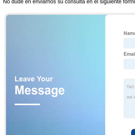
No dude en enviarnos su consulta en el siguiente form