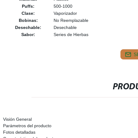
Puffs:
500-1000
Clase:
Vaporizador
Bobinas:
No Reemplazable
Desechable:
Desechable
Sabor:
Series de Hierbas
S
PRODU
Visión General
Parámetros del producto
Fotos detalladas